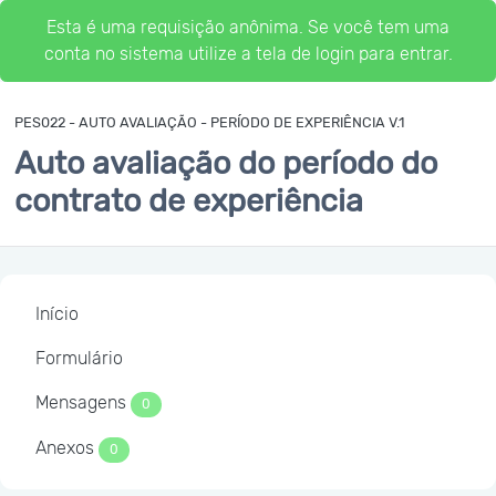
Esta é uma requisição anônima. Se você tem uma
conta no sistema utilize a tela de login para entrar.
PES022 - AUTO AVALIAÇÃO - PERÍODO DE EXPERIÊNCIA V.1
Auto avaliação do período do
contrato de experiência
Início
Formulário
Mensagens
0
Anexos
0